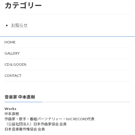
カテゴリー
お知らせ
HOME
GALLERY
CD & GOODS
CONTACT
音楽家 中本直樹
Works
中本直樹
作曲家・歌手・番組パーソナリィー・NJC RECORD代表
（公益社団法人）日本作曲家協会 会員
日本音楽著作権協会 会員