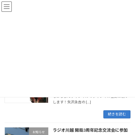
コ
ナ
ン
ビ
テ
ゲ
ン
ー
ツ
シ
へ
ョ
2024年3月
ス
ン
キ
に
ッ
移
プ
動
HOME
2024年3月
最新YouTube2本アップしました
お知らせ
2024年3月23日
なおちょんチャンネルのチャンネル登録お願い
します！矢沢永吉の […]
続きを読む
ラジオ川越 開局3周年記念交流会に参加
お知らせ