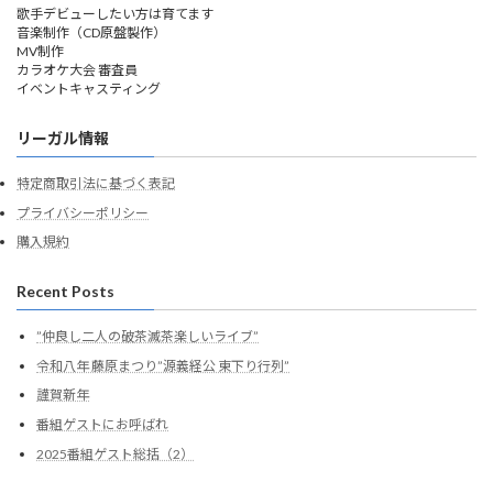
歌手デビューしたい方は育てます
音楽制作（CD原盤製作）
MV制作
カラオケ大会 審査員
イベントキャスティング
リーガル情報
特定商取引法に基づく表記
プライバシーポリシー
購入規約
Recent Posts
”仲良し二人の破茶滅茶楽しいライブ”
令和八年 藤原まつり”源義経公 東下り行列”
謹賀新年
番組ゲストにお呼ばれ
2025番組ゲスト総括（2）