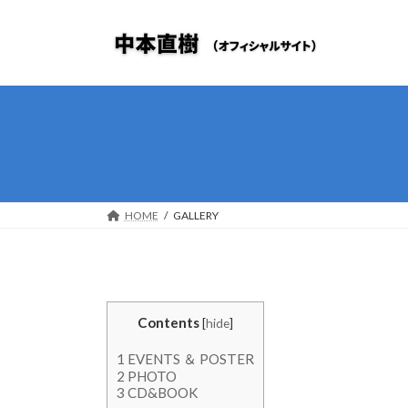
コ
ナ
ン
ビ
テ
ゲ
ン
ー
ツ
シ
へ
ョ
ス
ン
キ
に
ッ
移
プ
動
HOME
GALLERY
Contents
[
hide
]
1 EVENTS ＆ POSTER
2 PHOTO
3 CD&BOOK