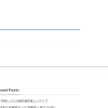
cent Posts
”仲良し二人の破茶滅茶楽しいライブ”
令和八年 藤原まつり”源義経公 東下り行列”