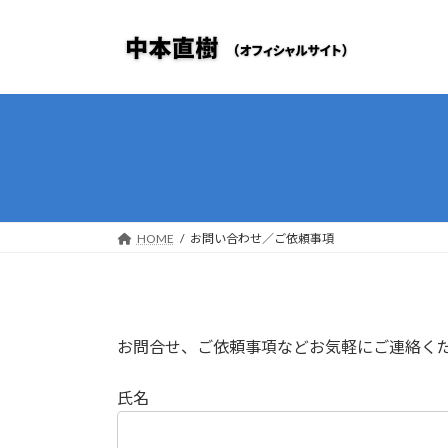
コ
ナ
ン
ビ
テ
ゲ
ン
ー
ツ
シ
へ
ョ
ス
ン
キ
に
ッ
移
プ
動
HOME
お問い合わせ／ご依頼事項
お問合せ、ご依頼事項などお気軽にご連絡く
氏名